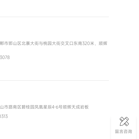
郸市邯山区北寨大街与桃园大街交叉口东南320米，顺辉
3078
山市路南区碧桂园凤凰星辰4-6号顺辉天成岩板
313
留言咨询