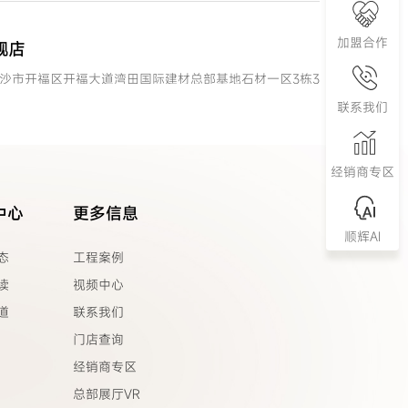
加盟合作
舰店
沙市开福区开福大道湾田国际建材总部基地石材一区3栋3
联系我们
经销商专区
中心
更多信息
顺辉AI
态
工程案例
化市鹤城区河西西南陶瓷城B区1-4号
读
视频中心
道
联系我们
门店查询
经销商专区
总部展厅VR